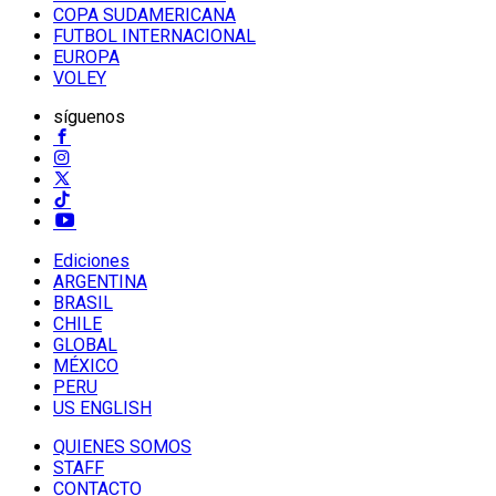
COPA SUDAMERICANA
FUTBOL INTERNACIONAL
EUROPA
VOLEY
síguenos
Ediciones
ARGENTINA
BRASIL
CHILE
GLOBAL
MÉXICO
PERU
US ENGLISH
QUIENES SOMOS
STAFF
CONTACTO