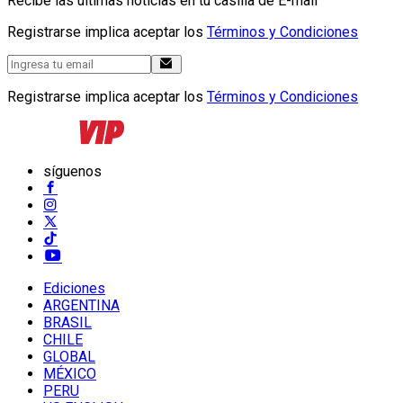
Recibe las últimas noticias en tu casilla de E-mail
Registrarse implica aceptar los
Términos y Condiciones
Registrarse implica aceptar los
Términos y Condiciones
síguenos
Ediciones
ARGENTINA
BRASIL
CHILE
GLOBAL
MÉXICO
PERU