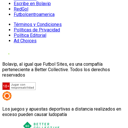
Escribe en Bolavip
RedGol
Futbolcentroamerica
Términos y Condiciones
Políticas de Privacidad
Política Editorial
Ad Choices
Bolavip, al igual que Futbol Sites, es una compañía
perteneciente a Better Collective. Todos los derechos
reservados
Los juegos y apuestas deportivas a distancia realizados en
exceso pueden causar ludopatía