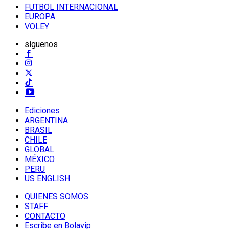
FUTBOL INTERNACIONAL
EUROPA
VOLEY
síguenos
Ediciones
ARGENTINA
BRASIL
CHILE
GLOBAL
MÉXICO
PERU
US ENGLISH
QUIENES SOMOS
STAFF
CONTACTO
Escribe en Bolavip