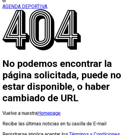
AGENDA DEPORTIVA
No podemos encontrar la
página solicitada, puede no
estar disponible, o haber
cambiado de URL
Vuelve a nuestra
Homepage
Recibe las últimas noticias en tu casilla de E-mail
Registrarse implica aceptar los
Términos y Condiciones