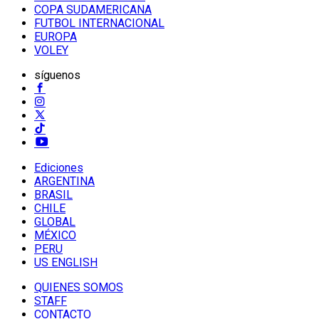
COPA SUDAMERICANA
FUTBOL INTERNACIONAL
EUROPA
VOLEY
síguenos
Ediciones
ARGENTINA
BRASIL
CHILE
GLOBAL
MÉXICO
PERU
US ENGLISH
QUIENES SOMOS
STAFF
CONTACTO