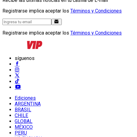
Recibe las últimas noticias en tu casilla de E-mail
Registrarse implica aceptar los
Términos y Condiciones
Registrarse implica aceptar los
Términos y Condiciones
síguenos
Ediciones
ARGENTINA
BRASIL
CHILE
GLOBAL
MÉXICO
PERU