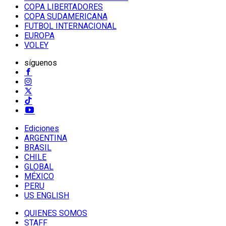
COPA LIBERTADORES
COPA SUDAMERICANA
FUTBOL INTERNACIONAL
EUROPA
VOLEY
síguenos
Ediciones
ARGENTINA
BRASIL
CHILE
GLOBAL
MÉXICO
PERU
US ENGLISH
QUIENES SOMOS
STAFF