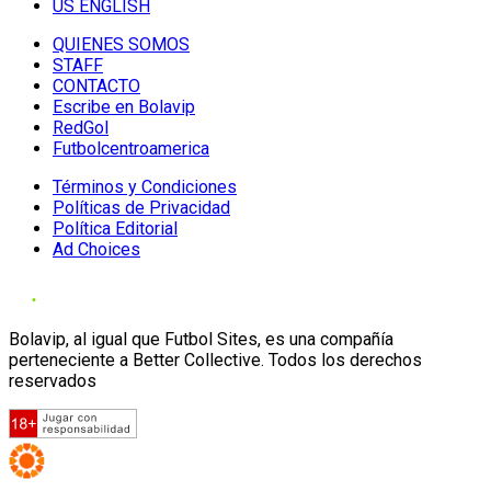
US ENGLISH
QUIENES SOMOS
STAFF
CONTACTO
Escribe en Bolavip
RedGol
Futbolcentroamerica
Términos y Condiciones
Políticas de Privacidad
Política Editorial
Ad Choices
Bolavip, al igual que Futbol Sites, es una compañía
perteneciente a Better Collective. Todos los derechos
reservados