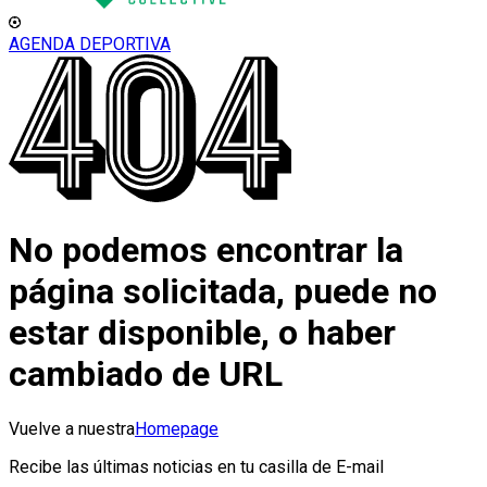
AGENDA DEPORTIVA
No podemos encontrar la
página solicitada, puede no
estar disponible, o haber
cambiado de URL
Vuelve a nuestra
Homepage
Recibe las últimas noticias en tu casilla de E-mail