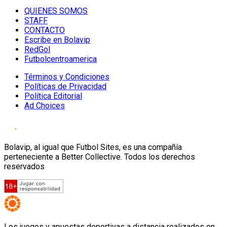
QUIENES SOMOS
STAFF
CONTACTO
Escribe en Bolavip
RedGol
Futbolcentroamerica
Términos y Condiciones
Políticas de Privacidad
Política Editorial
Ad Choices
Bolavip, al igual que Futbol Sites, es una compañía
perteneciente a Better Collective. Todos los derechos
reservados
Los juegos y apuestas deportivas a distancia realizados en