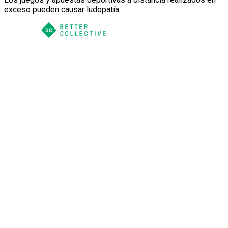
exceso pueden causar ludopatía