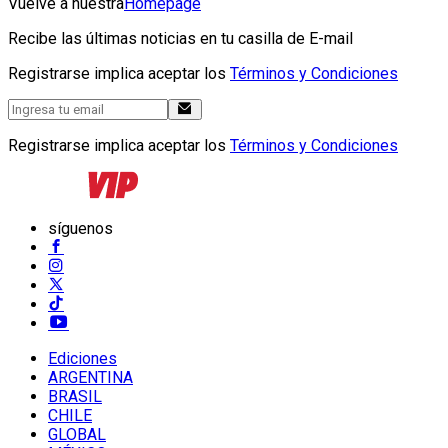
Vuelve a nuestra
Homepage
Recibe las últimas noticias en tu casilla de E-mail
Registrarse implica aceptar los
Términos y Condiciones
Registrarse implica aceptar los
Términos y Condiciones
síguenos
Ediciones
ARGENTINA
BRASIL
CHILE
GLOBAL