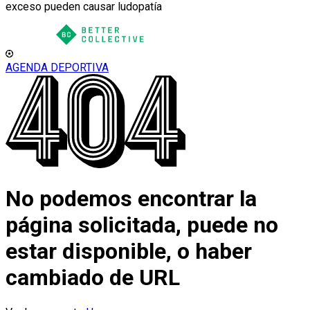
exceso pueden causar ludopatía
AGENDA DEPORTIVA
No podemos encontrar la
página solicitada, puede no
estar disponible, o haber
cambiado de URL