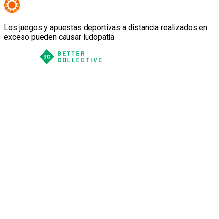
Los juegos y apuestas deportivas a distancia realizados en
exceso pueden causar ludopatía