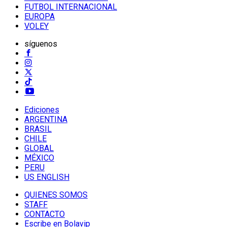
FUTBOL INTERNACIONAL
EUROPA
VOLEY
síguenos
Ediciones
ARGENTINA
BRASIL
CHILE
GLOBAL
MÉXICO
PERU
US ENGLISH
QUIENES SOMOS
STAFF
CONTACTO
Escribe en Bolavip