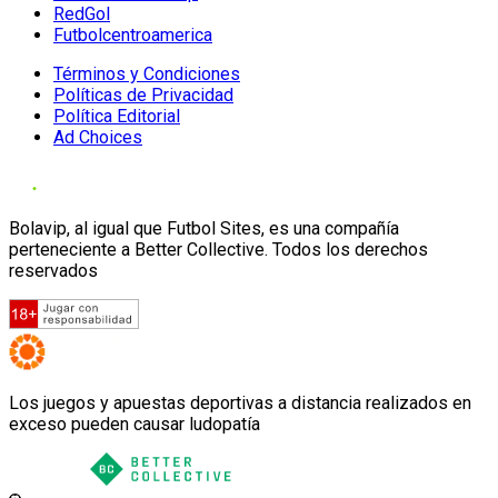
RedGol
Futbolcentroamerica
Términos y Condiciones
Políticas de Privacidad
Política Editorial
Ad Choices
Bolavip, al igual que Futbol Sites, es una compañía
perteneciente a Better Collective. Todos los derechos
reservados
Los juegos y apuestas deportivas a distancia realizados en
exceso pueden causar ludopatía