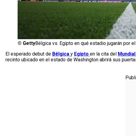
©
Getty
Bélgica vs. Egipto en qué estadio jugarán por e
El esperado debut de
Bélgica
y
Egipto
en la cita del
Mundial
recinto ubicado en el estado de Washington abrirá sus puerta
Publ