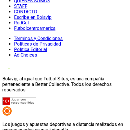
QUIENES SOMOS
STAFF
CONTACTO
Escribe en Bolavip
RedGol
Futbolcentroamerica
Términos y Condiciones
Políticas de Privacidad
Política Editorial
Ad Choices
Bolavip, al igual que Futbol Sites, es una compañía
perteneciente a Better Collective. Todos los derechos
reservados
Los juegos y apuestas deportivas a distancia realizados en
exceso pueden causar ludopatía