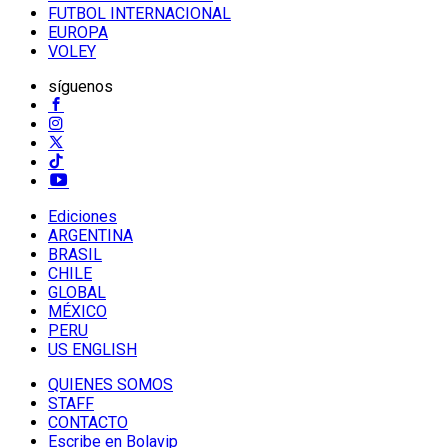
FUTBOL INTERNACIONAL
EUROPA
VOLEY
síguenos
Ediciones
ARGENTINA
BRASIL
CHILE
GLOBAL
MÉXICO
PERU
US ENGLISH
QUIENES SOMOS
STAFF
CONTACTO
Escribe en Bolavip