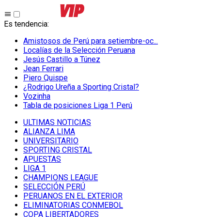
Es tendencia
:
Amistosos de Perú para setiembre-oc...
Localías de la Selección Peruana
Jesús Castillo a Túnez
Jean Ferrari
Piero Quispe
¿Rodrigo Ureña a Sporting Cristal?
Vozinha
Tabla de posiciones Liga 1 Perú
ULTIMAS NOTICIAS
ALIANZA LIMA
UNIVERSITARIO
SPORTING CRISTAL
APUESTAS
LIGA 1
CHAMPIONS LEAGUE
SELECCIÓN PERÚ
PERUANOS EN EL EXTERIOR
ELIMINATORIAS CONMEBOL
COPA LIBERTADORES