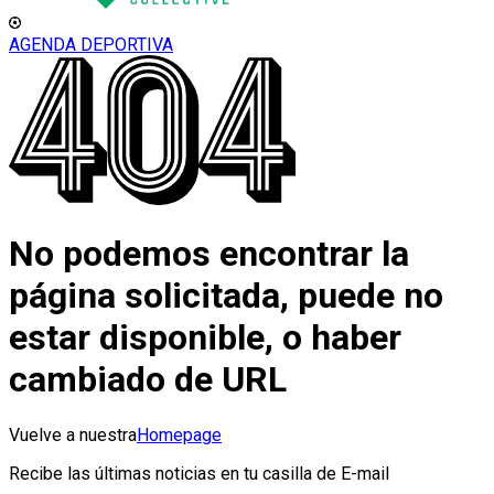
AGENDA DEPORTIVA
No podemos encontrar la
página solicitada, puede no
estar disponible, o haber
cambiado de URL
Vuelve a nuestra
Homepage
Recibe las últimas noticias en tu casilla de E-mail