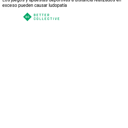
exceso pueden causar ludopatía