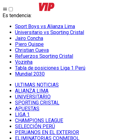
Es tendencia
:
Sport Boys vs Alianza Lima
Universitario vs Sporting Cristal
Jairo Concha
Piero Quispe
Christian Cueva
Refuerzos Sporting Cristal
Vozinha
Tabla de posiciones Liga 1 Perú
Mundial 2030
ULTIMAS NOTICIAS
ALIANZA LIMA
UNIVERSITARIO
SPORTING CRISTAL
APUESTAS
LIGA 1
CHAMPIONS LEAGUE
SELECCIÓN PERÚ
PERUANOS EN EL EXTERIOR
ELIMINATORIAS CONMEBOL