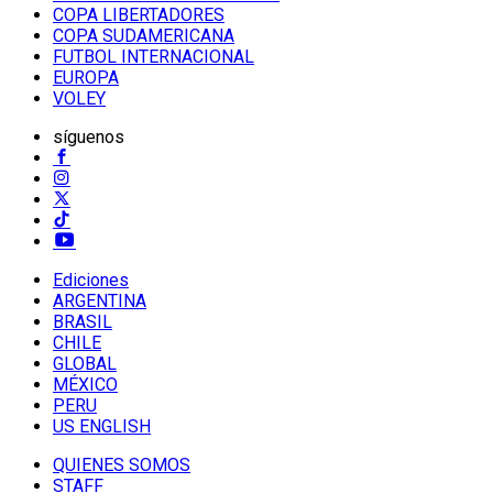
COPA LIBERTADORES
COPA SUDAMERICANA
FUTBOL INTERNACIONAL
EUROPA
VOLEY
síguenos
Ediciones
ARGENTINA
BRASIL
CHILE
GLOBAL
MÉXICO
PERU
US ENGLISH
QUIENES SOMOS
STAFF