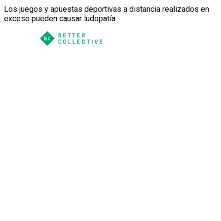
Los juegos y apuestas deportivas a distancia realizados en
exceso pueden causar ludopatía