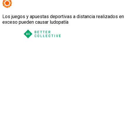
Los juegos y apuestas deportivas a distancia realizados en
exceso pueden causar ludopatía