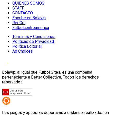
QUIENES SOMOS
STAFF
CONTACTO
Escribe en Bolavip
RedGol
Futbolcentroamerica
Términos y Condiciones
Políticas de Privacidad
Política Editorial
Ad Choices
Bolavip, al igual que Futbol Sites, es una compañía
perteneciente a Better Collective. Todos los derechos
reservados
Los juegos y apuestas deportivas a distancia realizados en