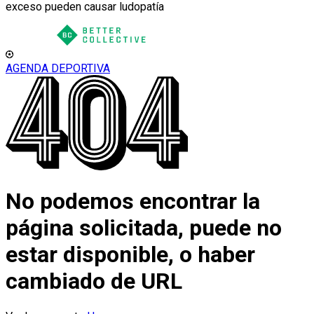
exceso pueden causar ludopatía
AGENDA DEPORTIVA
No podemos encontrar la
página solicitada, puede no
estar disponible, o haber
cambiado de URL