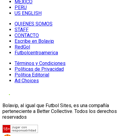
MÉXICO
PERU
US ENGLISH
QUIENES SOMOS
STAFF
CONTACTO
Escribe en Bolavip
RedGol
Futbolcentroamerica
Términos y Condiciones
Políticas de Privacidad
Política Editorial
Ad Choices
Bolavip, al igual que Futbol Sites, es una compañía
perteneciente a Better Collective. Todos los derechos
reservados