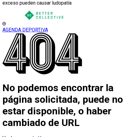
exceso pueden causar ludopatía
AGENDA DEPORTIVA
No podemos encontrar la
página solicitada, puede no
estar disponible, o haber
cambiado de URL