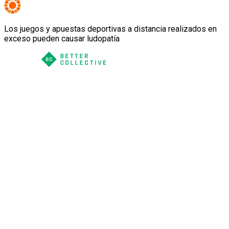
Los juegos y apuestas deportivas a distancia realizados en
exceso pueden causar ludopatía