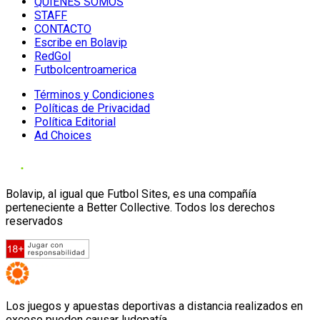
QUIENES SOMOS
STAFF
CONTACTO
Escribe en Bolavip
RedGol
Futbolcentroamerica
Términos y Condiciones
Políticas de Privacidad
Política Editorial
Ad Choices
Bolavip, al igual que Futbol Sites, es una compañía
perteneciente a Better Collective. Todos los derechos
reservados
Los juegos y apuestas deportivas a distancia realizados en
exceso pueden causar ludopatía