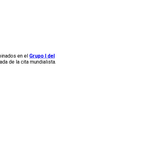
mbinados en el
Grupo I del
ada de la cita mundialista.