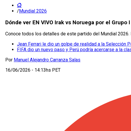
/
Mundial 2026
Dónde ver EN VIVO Irak vs Noruega por el Grupo I
Conoce todos los detalles de este partido del Mundial 2026. 
Jean Ferrari le dio un golpe de realidad a la Selección P
FIFA dio un nuevo paso y Perú podría acercarse a la cla
Por
Manuel Alejandro Carranza Salas
16/06/2026 - 14:13hs PET