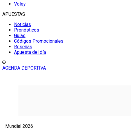
Voley
APUESTAS
Noticias
Pronósticos
Guías
Códigos Promocionales
Reseñas
Apuesta del día
AGENDA DEPORTIVA
Mundial 2026