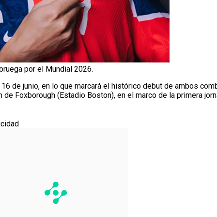
oruega por el Mundial 2026.
 16 de junio, en lo que marcará el histórico debut de ambos co
um de Foxborough (Estadio Boston), en el marco de la primera jorn
icidad