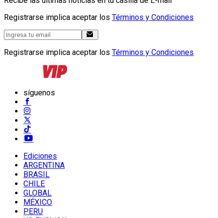
Recibe las últimas noticias en tu casilla de E-mail
Registrarse implica aceptar los
Términos y Condiciones
Registrarse implica aceptar los
Términos y Condiciones
síguenos
Ediciones
ARGENTINA
BRASIL
CHILE
GLOBAL
MÉXICO
PERU