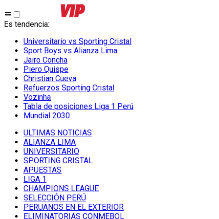
Es tendencia
:
Universitario vs Sporting Cristal
Sport Boys vs Alianza Lima
Jairo Concha
Piero Quispe
Christian Cueva
Refuerzos Sporting Cristal
Vozinha
Tabla de posiciones Liga 1 Perú
Mundial 2030
ULTIMAS NOTICIAS
ALIANZA LIMA
UNIVERSITARIO
SPORTING CRISTAL
APUESTAS
LIGA 1
CHAMPIONS LEAGUE
SELECCIÓN PERÚ
PERUANOS EN EL EXTERIOR
ELIMINATORIAS CONMEBOL