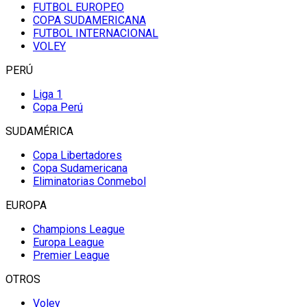
FUTBOL EUROPEO
COPA SUDAMERICANA
FUTBOL INTERNACIONAL
VOLEY
PERÚ
Liga 1
Copa Perú
SUDAMÉRICA
Copa Libertadores
Copa Sudamericana
Eliminatorias Conmebol
EUROPA
Champions League
Europa League
Premier League
OTROS
Voley