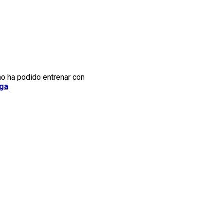
no ha podido entrenar con
ega
.