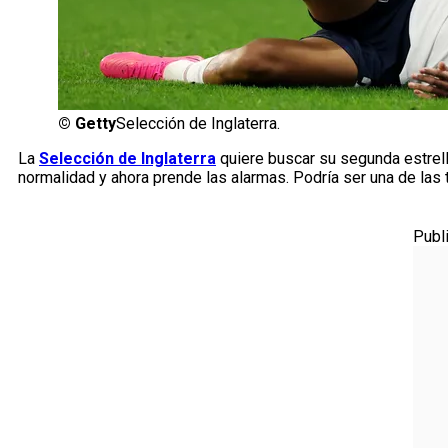
©
Getty
Selección de Inglaterra.
La
Selección de Inglaterra
quiere buscar su segunda estrel
normalidad y ahora prende las alarmas. Podría ser una de las
Publ