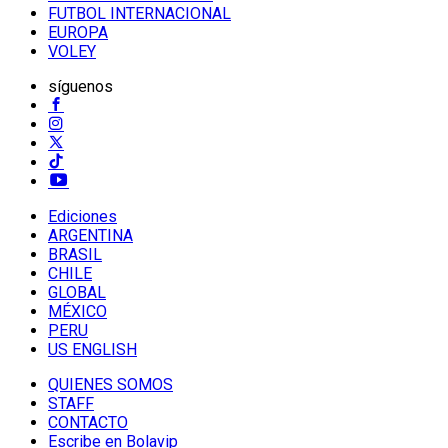
FUTBOL INTERNACIONAL
EUROPA
VOLEY
síguenos
Ediciones
ARGENTINA
BRASIL
CHILE
GLOBAL
MÉXICO
PERU
US ENGLISH
QUIENES SOMOS
STAFF
CONTACTO
Escribe en Bolavip