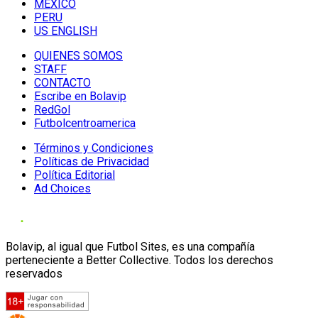
MÉXICO
PERU
US ENGLISH
QUIENES SOMOS
STAFF
CONTACTO
Escribe en Bolavip
RedGol
Futbolcentroamerica
Términos y Condiciones
Políticas de Privacidad
Política Editorial
Ad Choices
Bolavip, al igual que Futbol Sites, es una compañía
perteneciente a Better Collective. Todos los derechos
reservados