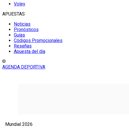
Voley
APUESTAS
Noticias
Pronósticos
Guías
Códigos Promocionales
Reseñas
Apuesta del día
AGENDA DEPORTIVA
Mundial 2026