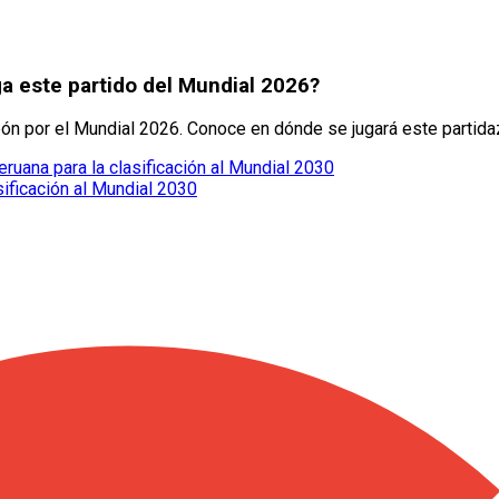
a este partido del Mundial 2026?
pón por el Mundial 2026. Conoce en dónde se jugará este partida
eruana para la clasificación al Mundial 2030
sificación al Mundial 2030