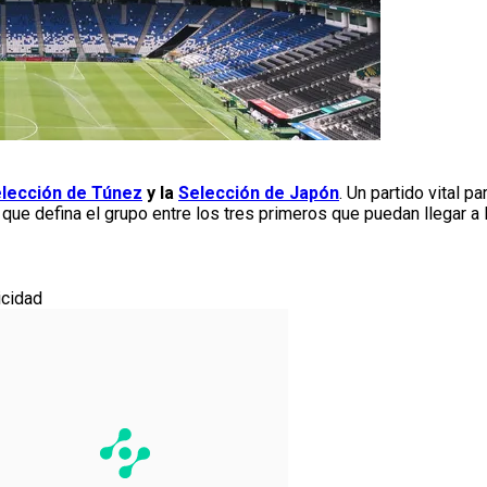
lección de Túnez
y la
Selección de Japón
. Un partido vital 
que defina el grupo entre los tres primeros que puedan llegar a 
icidad