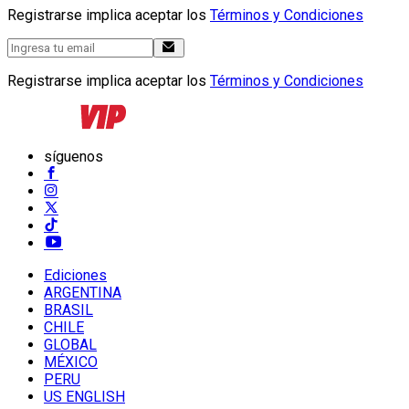
Registrarse implica aceptar los
Términos y Condiciones
Registrarse implica aceptar los
Términos y Condiciones
síguenos
Ediciones
ARGENTINA
BRASIL
CHILE
GLOBAL
MÉXICO
PERU
US ENGLISH