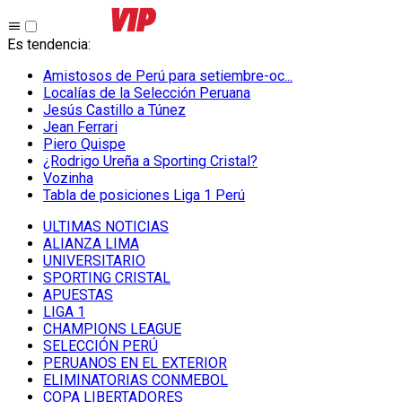
Es tendencia
:
Amistosos de Perú para setiembre-oc...
Localías de la Selección Peruana
Jesús Castillo a Túnez
Jean Ferrari
Piero Quispe
¿Rodrigo Ureña a Sporting Cristal?
Vozinha
Tabla de posiciones Liga 1 Perú
ULTIMAS NOTICIAS
ALIANZA LIMA
UNIVERSITARIO
SPORTING CRISTAL
APUESTAS
LIGA 1
CHAMPIONS LEAGUE
SELECCIÓN PERÚ
PERUANOS EN EL EXTERIOR
ELIMINATORIAS CONMEBOL
COPA LIBERTADORES