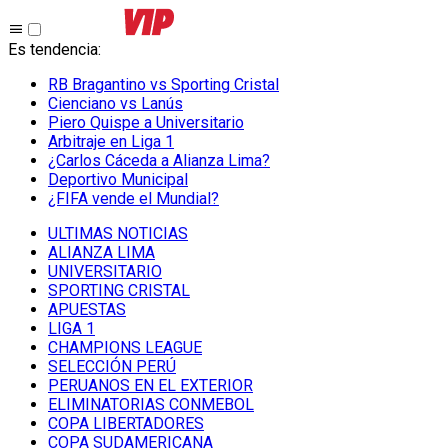
Es tendencia
:
RB Bragantino vs Sporting Cristal
Cienciano vs Lanús
Piero Quispe a Universitario
Arbitraje en Liga 1
¿Carlos Cáceda a Alianza Lima?
Deportivo Municipal
¿FIFA vende el Mundial?
ULTIMAS NOTICIAS
ALIANZA LIMA
UNIVERSITARIO
SPORTING CRISTAL
APUESTAS
LIGA 1
CHAMPIONS LEAGUE
SELECCIÓN PERÚ
PERUANOS EN EL EXTERIOR
ELIMINATORIAS CONMEBOL
COPA LIBERTADORES
COPA SUDAMERICANA