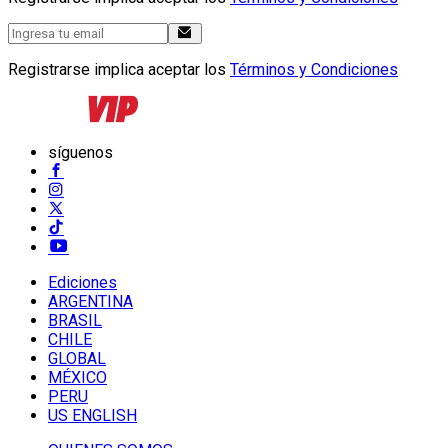
Registrarse implica aceptar los
Términos y Condiciones
síguenos
Ediciones
ARGENTINA
BRASIL
CHILE
GLOBAL
MÉXICO
PERU
US ENGLISH