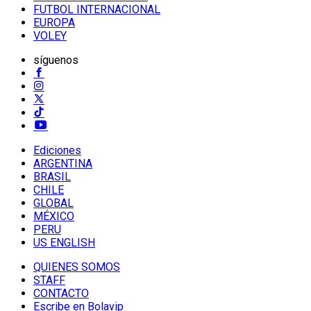
FUTBOL INTERNACIONAL
EUROPA
VOLEY
síguenos
Ediciones
ARGENTINA
BRASIL
CHILE
GLOBAL
MÉXICO
PERU
US ENGLISH
QUIENES SOMOS
STAFF
CONTACTO
Escribe en Bolavip