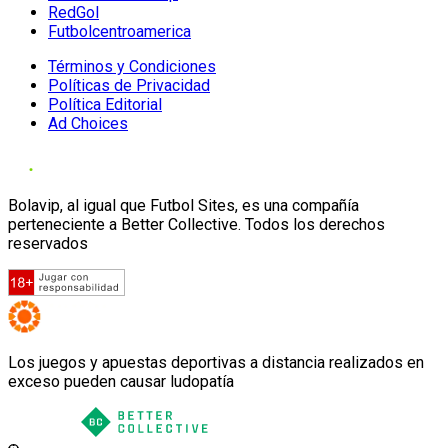
RedGol
Futbolcentroamerica
Términos y Condiciones
Políticas de Privacidad
Política Editorial
Ad Choices
Bolavip, al igual que Futbol Sites, es una compañía
perteneciente a Better Collective. Todos los derechos
reservados
Los juegos y apuestas deportivas a distancia realizados en
exceso pueden causar ludopatía