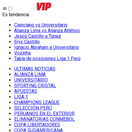
Es tendencia
:
Cienciano vs Universitario
Alianza Lima vs Alianza Atlético
Jesús Castillo a Túnez
Eryc Castillo
Ignacio Abraham a Universitario
Vozinha
Tabla de posiciones Liga 1 Perú
ULTIMAS NOTICIAS
ALIANZA LIMA
UNIVERSITARIO
SPORTING CRISTAL
APUESTAS
LIGA 1
CHAMPIONS LEAGUE
SELECCIÓN PERÚ
PERUANOS EN EL EXTERIOR
ELIMINATORIAS CONMEBOL
COPA LIBERTADORES
COPA SUDAMERICANA