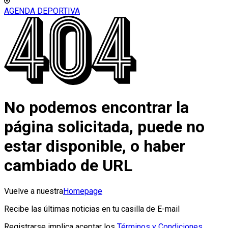
AGENDA DEPORTIVA
No podemos encontrar la
página solicitada, puede no
estar disponible, o haber
cambiado de URL
Vuelve a nuestra
Homepage
Recibe las últimas noticias en tu casilla de E-mail
Registrarse implica aceptar los
Términos y Condiciones