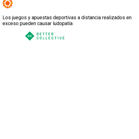
Los juegos y apuestas deportivas a distancia realizados en
exceso pueden causar ludopatía