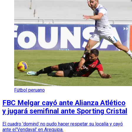
Fútbol peruano
FBC Melgar cayó ante Alianza Atlético
y jugará semifinal ante Sporting Cristal
El cuadro 'dominó' no pudo hacer respetar su localía y cayó
ante el'Vendaval' en Arequipa.