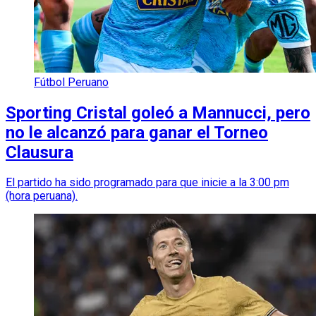
Fútbol Peruano
Sporting Cristal goleó a Mannucci, pero
no le alcanzó para ganar el Torneo
Clausura
El partido ha sido programado para que inicie a la 3:00 pm
(hora peruana).