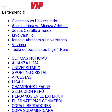
Es tendencia
:
Cienciano vs Universitario
Alianza Lima vs Alianza Atlético
Jesús Castillo a Túnez
Eryc Castillo
Ignacio Abraham a Universitario
Vozinha
Tabla de posiciones Liga 1 Perú
ULTIMAS NOTICIAS
ALIANZA LIMA
UNIVERSITARIO
SPORTING CRISTAL
APUESTAS
LIGA 1
CHAMPIONS LEAGUE
SELECCIÓN PERÚ
PERUANOS EN EL EXTERIOR
ELIMINATORIAS CONMEBOL
COPA LIBERTADORES
COPA SUDAMERICANA