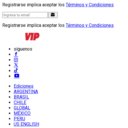
Registrarse implica aceptar los
Términos y Condiciones
Registrarse implica aceptar los
Términos y Condiciones
síguenos
Ediciones
ARGENTINA
BRASIL
CHILE
GLOBAL
MÉXICO
PERU
US ENGLISH