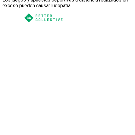
exceso pueden causar ludopatía