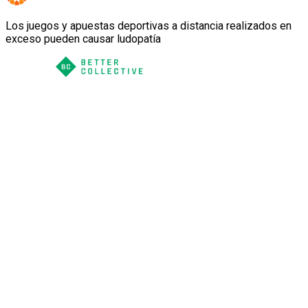
Los juegos y apuestas deportivas a distancia realizados en
exceso pueden causar ludopatía