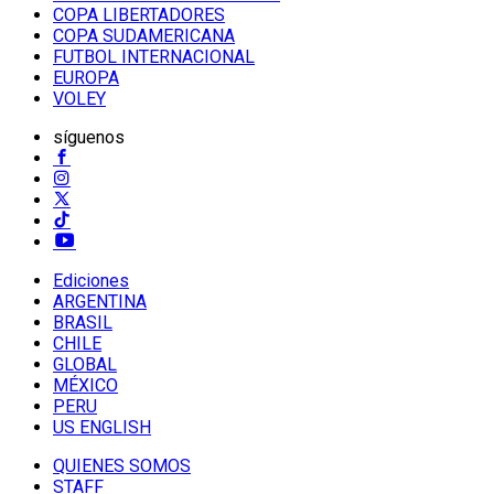
COPA LIBERTADORES
COPA SUDAMERICANA
FUTBOL INTERNACIONAL
EUROPA
VOLEY
síguenos
Ediciones
ARGENTINA
BRASIL
CHILE
GLOBAL
MÉXICO
PERU
US ENGLISH
QUIENES SOMOS
STAFF