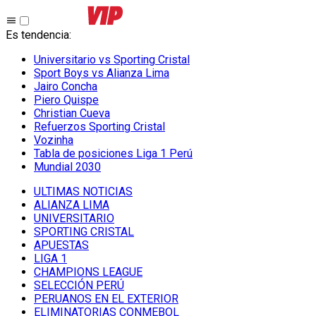
Es tendencia
:
Universitario vs Sporting Cristal
Sport Boys vs Alianza Lima
Jairo Concha
Piero Quispe
Christian Cueva
Refuerzos Sporting Cristal
Vozinha
Tabla de posiciones Liga 1 Perú
Mundial 2030
ULTIMAS NOTICIAS
ALIANZA LIMA
UNIVERSITARIO
SPORTING CRISTAL
APUESTAS
LIGA 1
CHAMPIONS LEAGUE
SELECCIÓN PERÚ
PERUANOS EN EL EXTERIOR
ELIMINATORIAS CONMEBOL