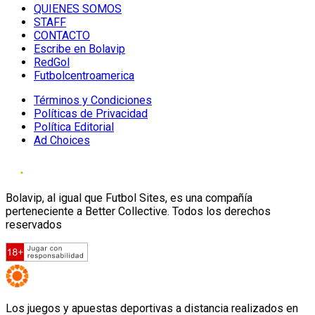
QUIENES SOMOS
STAFF
CONTACTO
Escribe en Bolavip
RedGol
Futbolcentroamerica
Términos y Condiciones
Políticas de Privacidad
Política Editorial
Ad Choices
Bolavip, al igual que Futbol Sites, es una compañía
perteneciente a Better Collective. Todos los derechos
reservados
Los juegos y apuestas deportivas a distancia realizados en