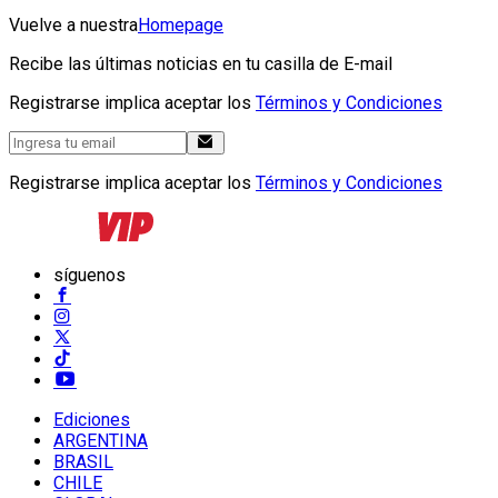
Vuelve a nuestra
Homepage
Recibe las últimas noticias en tu casilla de E-mail
Registrarse implica aceptar los
Términos y Condiciones
Registrarse implica aceptar los
Términos y Condiciones
síguenos
Ediciones
ARGENTINA
BRASIL
CHILE