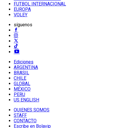
FUTBOL INTERNACIONAL
EUROPA
VOLEY
síguenos
Ediciones
ARGENTINA
BRASIL
CHILE
GLOBAL
MÉXICO
PERU
US ENGLISH
QUIENES SOMOS
STAFF
CONTACTO
Escribe en Bolavip