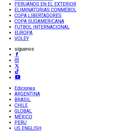
PERUANOS EN EL EXTERIOR
ELIMINATORIAS CONMEBOL
COPA LIBERTADORES
COPA SUDAMERICANA
FUTBOL INTERNACIONAL
EUROPA
VOLEY
síguenos
Ediciones
ARGENTINA
BRASIL
CHILE
GLOBAL
MÉXICO
PERU
US ENGLISH