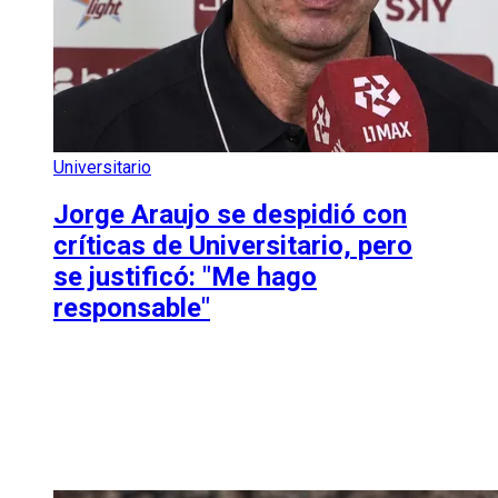
Universitario
Jorge Araujo se despidió con
críticas de Universitario, pero
se justificó: "Me hago
responsable"