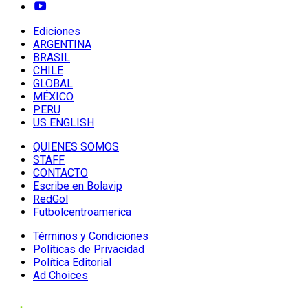
Ediciones
ARGENTINA
BRASIL
CHILE
GLOBAL
MÉXICO
PERU
US ENGLISH
QUIENES SOMOS
STAFF
CONTACTO
Escribe en Bolavip
RedGol
Futbolcentroamerica
Términos y Condiciones
Políticas de Privacidad
Política Editorial
Ad Choices