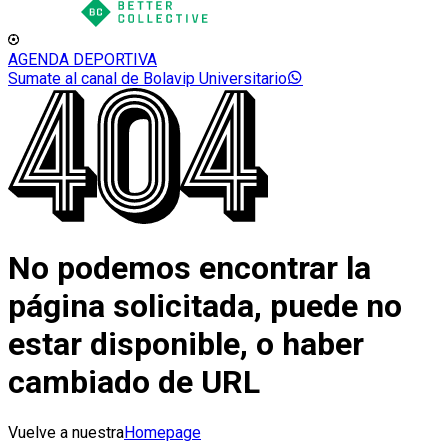
AGENDA DEPORTIVA
Sumate al canal de Bolavip Universitario
No podemos encontrar la
página solicitada, puede no
estar disponible, o haber
cambiado de URL
Vuelve a nuestra
Homepage