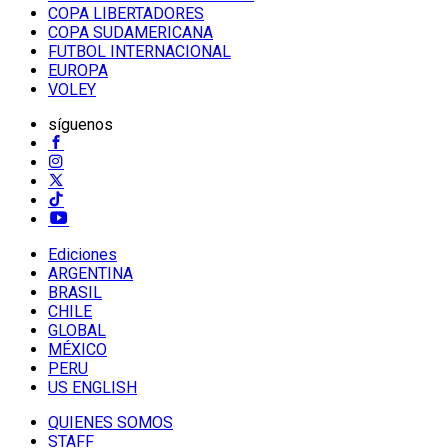
COPA LIBERTADORES
COPA SUDAMERICANA
FUTBOL INTERNACIONAL
EUROPA
VOLEY
síguenos
Ediciones
ARGENTINA
BRASIL
CHILE
GLOBAL
MÉXICO
PERU
US ENGLISH
QUIENES SOMOS
STAFF