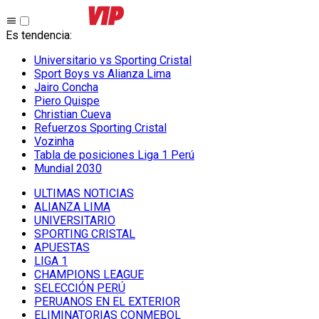
Es tendencia
:
Universitario vs Sporting Cristal
Sport Boys vs Alianza Lima
Jairo Concha
Piero Quispe
Christian Cueva
Refuerzos Sporting Cristal
Vozinha
Tabla de posiciones Liga 1 Perú
Mundial 2030
ULTIMAS NOTICIAS
ALIANZA LIMA
UNIVERSITARIO
SPORTING CRISTAL
APUESTAS
LIGA 1
CHAMPIONS LEAGUE
SELECCIÓN PERÚ
PERUANOS EN EL EXTERIOR
ELIMINATORIAS CONMEBOL