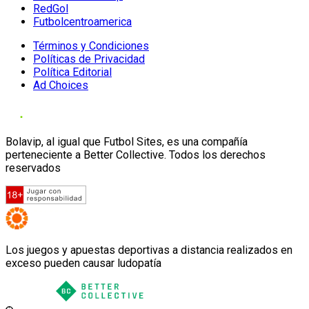
RedGol
Futbolcentroamerica
Términos y Condiciones
Políticas de Privacidad
Política Editorial
Ad Choices
Bolavip, al igual que Futbol Sites, es una compañía
perteneciente a Better Collective. Todos los derechos
reservados
Los juegos y apuestas deportivas a distancia realizados en
exceso pueden causar ludopatía