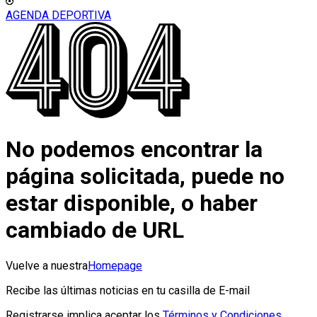
AGENDA DEPORTIVA
No podemos encontrar la
página solicitada, puede no
estar disponible, o haber
cambiado de URL
Vuelve a nuestra
Homepage
Recibe las últimas noticias en tu casilla de E-mail
Registrarse implica aceptar los
Términos y Condiciones