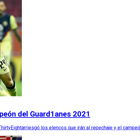
ampeón del Guard1anes 2021
eThirtyEightarriesgó los elencos que irán al repechaje y el camp