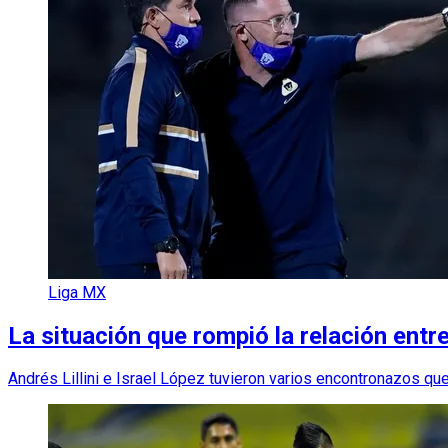
Liga MX
La situación que rompió la relación entre
Andrés Lillini e Israel López tuvieron varios encontronazos que