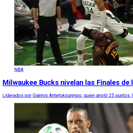
NBA
Milwaukee Bucks nivelan las Finales de 
Liderados por Giannis Antetokounmpo, quien anotó 25 puntos, l