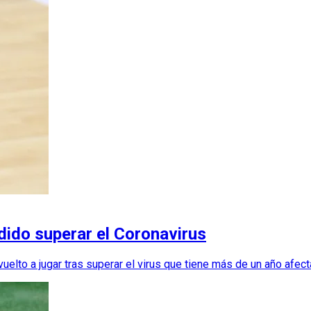
dido superar el Coronavirus
uelto a jugar tras superar el virus que tiene más de un año afec