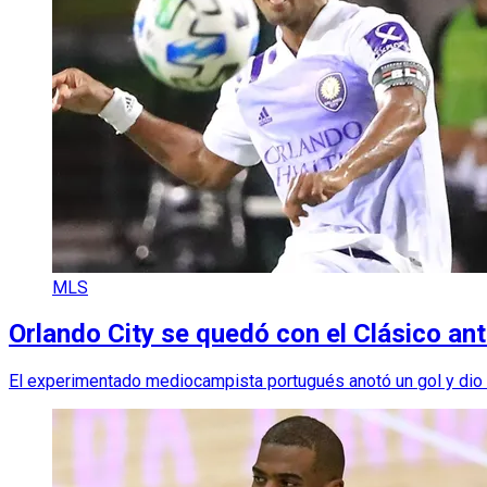
MLS
Orlando City se quedó con el Clásico ant
El experimentado mediocampista portugués anotó un gol y dio un