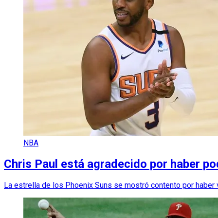
NBA
Chris Paul está agradecido por haber po
La estrella de los Phoenix Suns se mostró contento por haber v