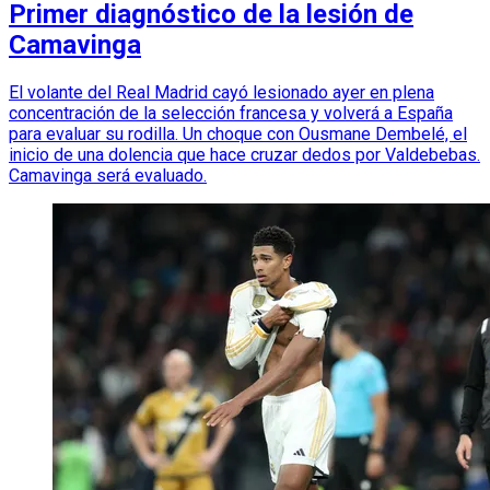
Primer diagnóstico de la lesión de
Camavinga
El volante del Real Madrid cayó lesionado ayer en plena
concentración de la selección francesa y volverá a España
para evaluar su rodilla. Un choque con Ousmane Dembelé, el
inicio de una dolencia que hace cruzar dedos por Valdebebas.
Camavinga será evaluado.