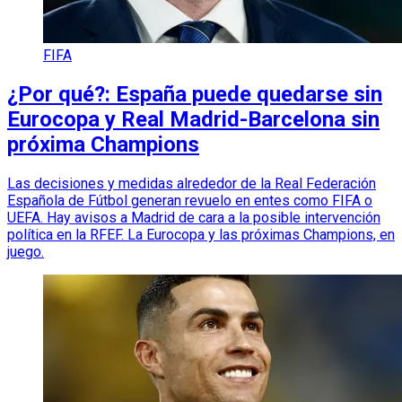
FIFA
¿Por qué?: España puede quedarse sin
Eurocopa y Real Madrid-Barcelona sin
próxima Champions
Las decisiones y medidas alrededor de la Real Federación
Española de Fútbol generan revuelo en entes como FIFA o
UEFA. Hay avisos a Madrid de cara a la posible intervención
política en la RFEF. La Eurocopa y las próximas Champions, en
juego.