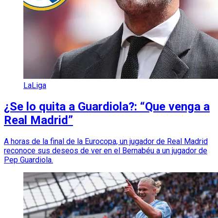
LaLiga
¿Se lo quita a Guardiola?: “Que venga a
Real Madrid”
A horas de la final de la Eurocopa, un jugador de Real Madrid
reconoce sus deseos de ver en el Bernabéu a un jugador de
Pep Guardiola.