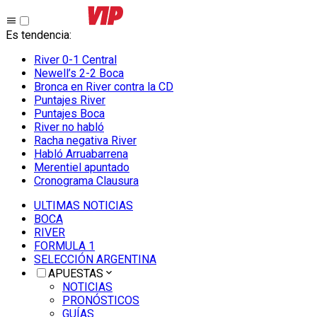
Es tendencia
:
River 0-1 Central
Newell’s 2-2 Boca
Bronca en River contra la CD
Puntajes River
Puntajes Boca
River no habló
Racha negativa River
Habló Arruabarrena
Merentiel apuntado
Cronograma Clausura
ULTIMAS NOTICIAS
BOCA
RIVER
FORMULA 1
SELECCIÓN ARGENTINA
APUESTAS
NOTICIAS
PRONÓSTICOS
GUÍAS