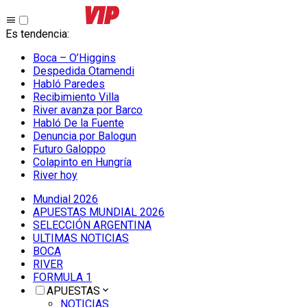
Es tendencia
:
Boca – O’Higgins
Despedida Otamendi
Habló Paredes
Recibimiento Villa
River avanza por Barco
Habló De la Fuente
Denuncia por Balogun
Futuro Galoppo
Colapinto en Hungría
River hoy
Mundial 2026
APUESTAS MUNDIAL 2026
SELECCIÓN ARGENTINA
ULTIMAS NOTICIAS
BOCA
RIVER
FORMULA 1
APUESTAS
NOTICIAS