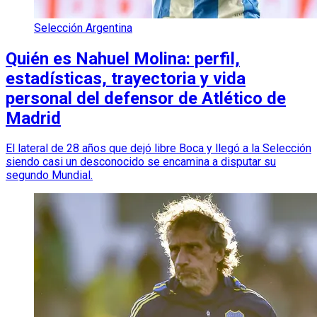
Selección Argentina
Quién es Nahuel Molina: perfil,
estadísticas, trayectoria y vida
personal del defensor de Atlético de
Madrid
El lateral de 28 años que dejó libre Boca y llegó a la Selección
siendo casi un desconocido se encamina a disputar su
segundo Mundial.