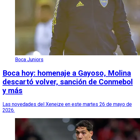
Boca Juniors
Boca hoy: homenaje a Gayoso, Molina
descartó volver, sanción de Conmebol
y más
Las novedades del Xeneize en este martes 26 de mayo de
2026.