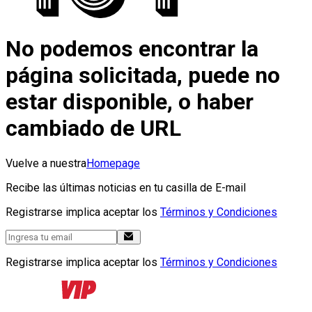
No podemos encontrar la
página solicitada, puede no
estar disponible, o haber
cambiado de URL
Vuelve a nuestra
Homepage
Recibe las últimas noticias en tu casilla de E-mail
Registrarse implica aceptar los
Términos y Condiciones
Registrarse implica aceptar los
Términos y Condiciones