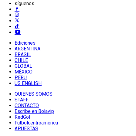
síguenos
Ediciones
ARGENTINA
BRASIL
CHILE
GLOBAL
MÉXICO
PERU
US ENGLISH
QUIENES SOMOS
STAFF
CONTACTO
Escribe en Bolavip
RedGol
Futbolcentroamerica
APUESTAS