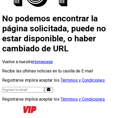
No podemos encontrar la
página solicitada, puede no
estar disponible, o haber
cambiado de URL
Vuelve a nuestra
Homepage
Recibe las últimas noticias en tu casilla de E-mail
Registrarse implica aceptar los
Términos y Condiciones
Registrarse implica aceptar los
Términos y Condiciones