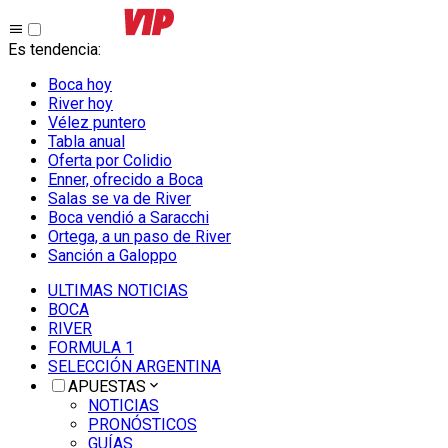
Es tendencia
:
Boca hoy
River hoy
Vélez puntero
Tabla anual
Oferta por Colidio
Enner, ofrecido a Boca
Salas se va de River
Boca vendió a Saracchi
Ortega, a un paso de River
Sanción a Galoppo
ULTIMAS NOTICIAS
BOCA
RIVER
FORMULA 1
SELECCIÓN ARGENTINA
APUESTAS
NOTICIAS
PRONÓSTICOS
GUÍAS