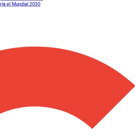
ría el Mundial 2030