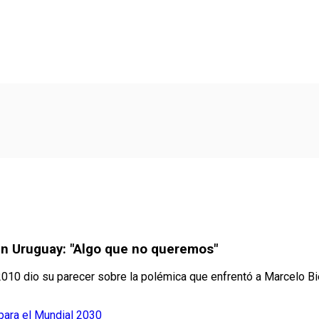
 en Uruguay: "Algo que no queremos"
2010 dio su parecer sobre la polémica que enfrentó a Marcelo Bie
para el Mundial 2030