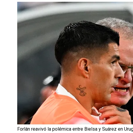
Forlán reavivó la polémica entre Bielsa y Suárez en Ur