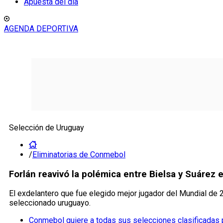
Apuesta del día
AGENDA DEPORTIVA
Selección de Uruguay
/
Eliminatorias de Conmebol
Forlán reavivó la polémica entre Bielsa y Suárez
El exdelantero que fue elegido mejor jugador del Mundial de 
seleccionado uruguayo.
Conmebol quiere a todas sus selecciones clasificadas 