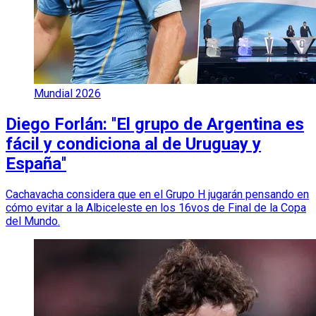
Mundial 2026
Diego Forlán: ''El grupo de Argentina es
fácil y condiciona al de Uruguay y
España''
Cachavacha considera que en el Grupo H jugarán pensando en
cómo evitar a la Albiceleste en los 16vos de Final de la Copa
del Mundo.