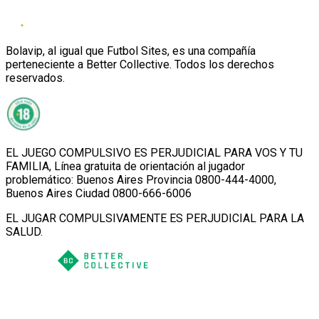
Bolavip, al igual que Futbol Sites, es una compañía
perteneciente a Better Collective. Todos los derechos
reservados.
EL JUEGO COMPULSIVO ES PERJUDICIAL PARA VOS Y TU
FAMILIA, Línea gratuita de orientación al jugador
problemático: Buenos Aires Provincia 0800-444-4000,
Buenos Aires Ciudad 0800-666-6006
EL JUGAR COMPULSIVAMENTE ES PERJUDICIAL PARA LA
SALUD.