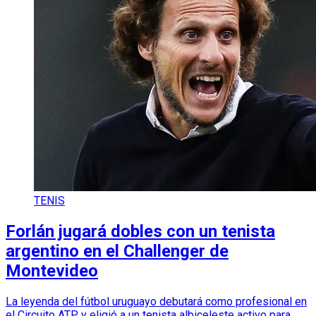
TENIS
Forlán jugará dobles con un tenista
argentino en el Challenger de
Montevideo
La leyenda del fútbol uruguayo debutará como profesional en
el Circuito ATP y eligió a un tenista albiceleste activo para