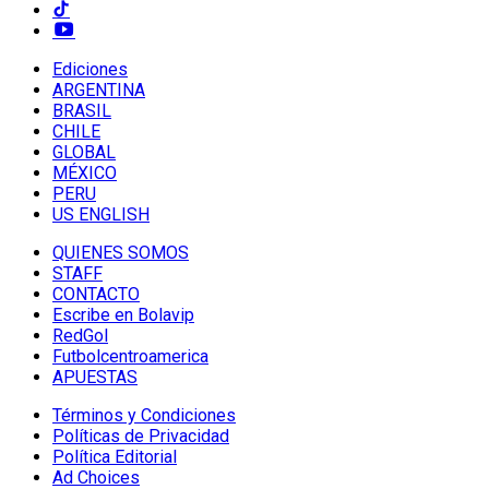
Ediciones
ARGENTINA
BRASIL
CHILE
GLOBAL
MÉXICO
PERU
US ENGLISH
QUIENES SOMOS
STAFF
CONTACTO
Escribe en Bolavip
RedGol
Futbolcentroamerica
APUESTAS
Términos y Condiciones
Políticas de Privacidad
Política Editorial
Ad Choices