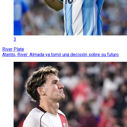
3
River Plate
Atento, River: Almada ya tomó una decisión sobre su futuro