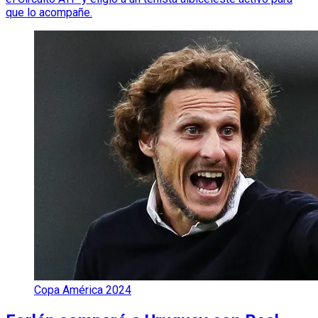
que lo acompañe.
Copa América 2024