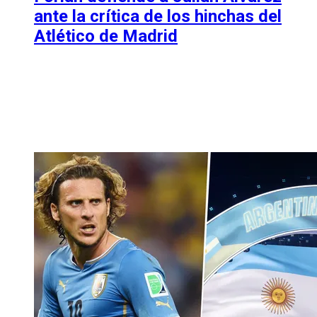
ante la crítica de los hinchas del
Atlético de Madrid