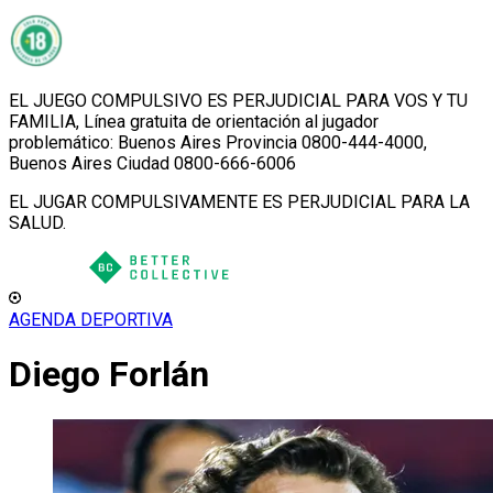
EL JUEGO COMPULSIVO ES PERJUDICIAL PARA VOS Y TU
FAMILIA, Línea gratuita de orientación al jugador
problemático: Buenos Aires Provincia 0800-444-4000,
Buenos Aires Ciudad 0800-666-6006
EL JUGAR COMPULSIVAMENTE ES PERJUDICIAL PARA LA
SALUD.
AGENDA DEPORTIVA
Diego Forlán