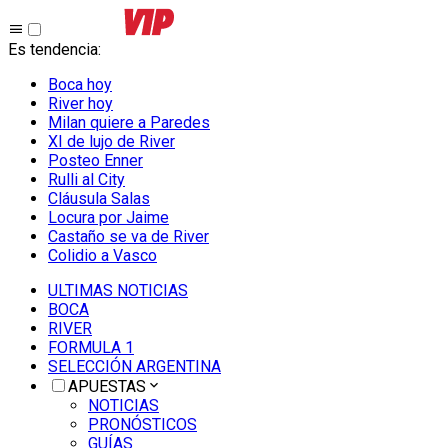
Es tendencia
:
Boca hoy
River hoy
Milan quiere a Paredes
XI de lujo de River
Posteo Enner
Rulli al City
Cláusula Salas
Locura por Jaime
Castaño se va de River
Colidio a Vasco
ULTIMAS NOTICIAS
BOCA
RIVER
FORMULA 1
SELECCIÓN ARGENTINA
APUESTAS
NOTICIAS
PRONÓSTICOS
GUÍAS