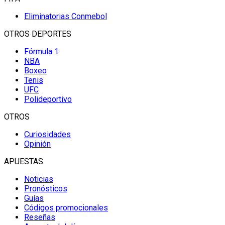
Eliminatorias Conmebol
OTROS DEPORTES
Fórmula 1
NBA
Boxeo
Tenis
UFC
Polideportivo
OTROS
Curiosidades
Opinión
APUESTAS
Noticias
Pronósticos
Guías
Códigos promocionales
Reseñas