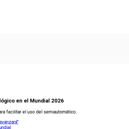
lógico en el Mundial 2026
ra facilitar el uso del semiautomático.
 avanzará"
undial