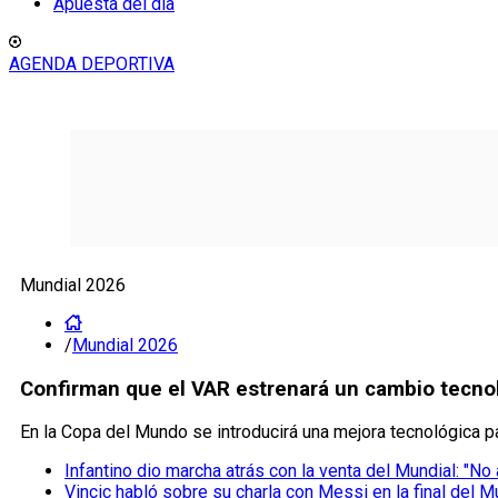
Apuesta del día
AGENDA DEPORTIVA
Mundial 2026
/
Mundial 2026
Confirman que el VAR estrenará un cambio tecno
En la Copa del Mundo se introducirá una mejora tecnológica pa
Infantino dio marcha atrás con la venta del Mundial: "No
Vincic habló sobre su charla con Messi en la final del M