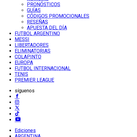
PRONÓSTICOS
GUÍAS
CÓDIGOS PROMOCIONALES
RESEÑAS
APUESTA DEL DÍA
FUTBOL ARGENTINO
MESSI
LIBERTADORES
ELIMINATORIAS
COLAPINTO
EUROPA
FUTBOL INTERNACIONAL
TENIS
PREMIER LEAGUE
síguenos
Ediciones
ARGENTINA