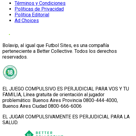
Términos y Condiciones
Políticas de Privacidad
Política Editorial
Ad Choices
Bolavip, al igual que Futbol Sites, es una compañía
perteneciente a Better Collective. Todos los derechos
reservados.
EL JUEGO COMPULSIVO ES PERJUDICIAL PARA VOS Y TU
FAMILIA, Línea gratuita de orientación al jugador
problemático: Buenos Aires Provincia 0800-444-4000,
Buenos Aires Ciudad 0800-666-6006
EL JUGAR COMPULSIVAMENTE ES PERJUDICIAL PARA LA
SALUD.