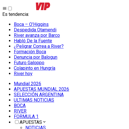
Es tendencia
:
Boca – O’Higgins
Despedida Otamendi
River avanza por Barco
Habló De la Fuente
¿Peligrar Correa a River?
Formación Boca
Denuncia por Balogun
Futuro Galoppo
Colapinto en Hungría
River hoy
Mundial 2026
APUESTAS MUNDIAL 2026
SELECCIÓN ARGENTINA
ULTIMAS NOTICIAS
BOCA
RIVER
FORMULA 1
APUESTAS
NOTICIAS