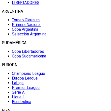
LIBERTADORES
ARGENTINA
Torneo Clausura
Primera Nacional
Copa Argentina
Selección Argentina
SUDAMÉRICA
Copa Libertadores
Copa Sudamericana
EUROPA
Champions League
Europa League
LaLiga
Premier League
Serie A
Ligue 1
Bundesliga
FIFA