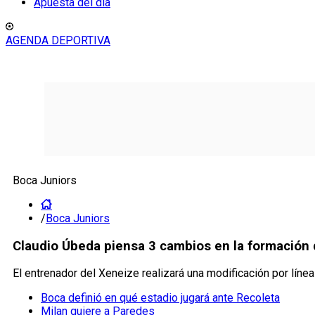
Apuesta del día
AGENDA DEPORTIVA
Boca Juniors
/
Boca Juniors
Claudio Úbeda piensa 3 cambios en la formación 
El entrenador del Xeneize realizará una modificación por línea 
Boca definió en qué estadio jugará ante Recoleta
Milan quiere a Paredes