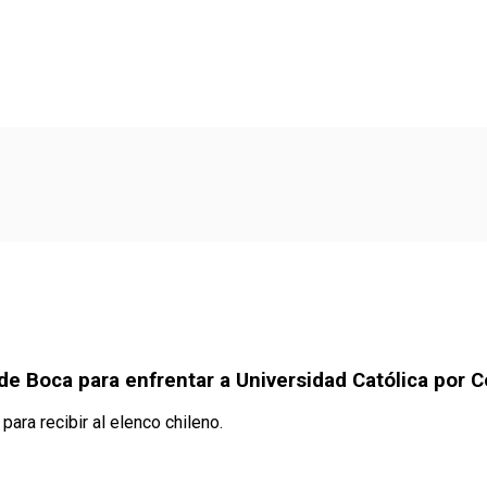
de Boca para enfrentar a Universidad Católica por 
para recibir al elenco chileno.