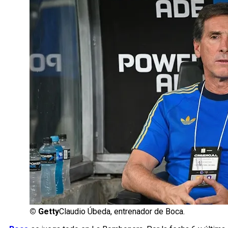
©
Getty
Claudio Úbeda, entrenador de Boca.