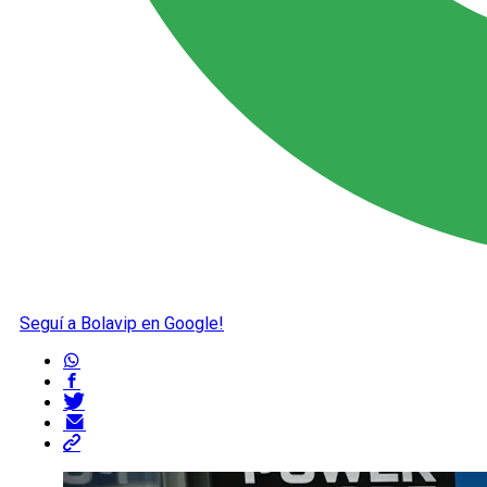
Seguí a Bolavip en Google!